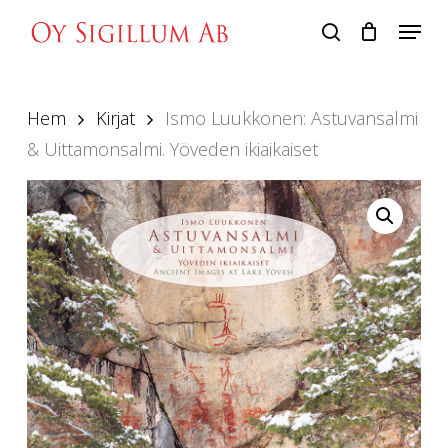
Skip
Menu
to
search
main
content
Hem
Kirjat
Ismo Luukkonen: Astuvansalmi
& Uittamonsalmi. Yöveden ikiaikaiset