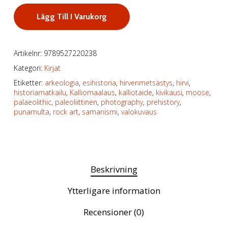
Lägg Till I Varukorg
Artikelnr:
9789527220238
Kategori:
Kirjat
Etiketter:
arkeologia
,
esihistoria
,
hirvenmetsästys
,
hirvi
,
historiamatkailu
,
Kalliomaalaus
,
kalliotaide
,
kivikausi
,
moose
,
palaeolithic
,
paleoliittinen
,
photography
,
prehistory
,
punamulta
,
rock art
,
samanismi
,
valokuvaus
Beskrivning
Ytterligare information
Recensioner (0)