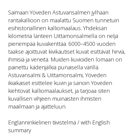
Saimaan Yöveden Astuvansalmen jylhään
rantakallioon on maalattu Suomen tunnetuin
esihistoriallinen kalliomaalaus. Yhdeksän
kilometriä länteen Uittamonsalmella on neljä
pienempää kuvakenttää. 6000–4500 vuoden
taakse ajoittuvat kivikautiset kuvat esittävät hirviä,
ihmisiä ja veneitä. Muiden kuvioiden lomaan on
painettu kädenjälkiä punaisella värillä.
Astuvansalmi & Uittamonsalmi, Yöveden
ikiaikaiset esittelee kuvin ja sanoin Yöveden
kiehtovat kalliomaalaukset, ja tarjoaa siten
kuvallisen vihjeen muinaisten ihmisten
maailmaan ja ajatteluun.
Englanninkielinen tiivistelmä / with English
summary