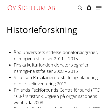
Skip
Menu
to
search
main
content
Historieforskning
Åbo universitets stiftelse donatorbiografier,
namngivna stiftelser 2011 – 2015
Finska kulturfonden donatorbiografier,
namngivna stiftelser 2008 – 2015
Stiftelsen Räisäläinen: utställningsplanering
och artikelinventering 2012
Finlands Fackförbunds Centralförbund (FFC)
100-årshistorik, utgiven på organisationens
webbsida 2008