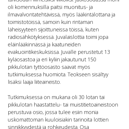
oli komennuksilla paitsi muonitus- ja
ilmavalvontatehtävissä, myös lääkintälottana ja
toimistotöissä, samoin kuin rintaman
läheisyyteen sijoittuneissa töissä, kuten
radiosähkötyksessä. Juvalaislottia toimi jopa
eläinlääkinnässä ja kaatuneiden
evakuointikeskuksissa. Juvalle perustetut 13
kyläosastoa ja eri kyliin jakautunut 150
pikkulotan tyttöosasto saavat myös
tutkimuksessa huomiota. Teokseen sisältyy
lisäksi laaja liiteaineisto.
Tutkimuksessa on mukana oli 30 lotan tai
pikkulotan haastattelu- tai muistitietoaineistoon
perustuva osio, jossa tulee esiin monia
uskomattoman kuuloisiakin tarinoita lottien
sinnikkyydestä ja rohkeudesta. Osa