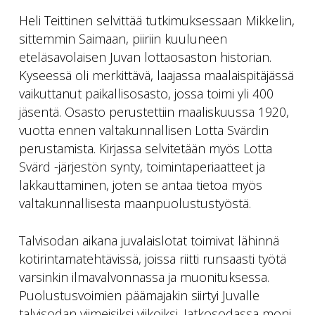
Heli Teittinen selvittää tutkimuksessaan Mikkelin,
sittemmin Saimaan, piiriin kuuluneen
eteläsavolaisen Juvan lottaosaston historian.
Kyseessä oli merkittävä, laajassa maalaispitäjässä
vaikuttanut paikallisosasto, jossa toimi yli 400
jäsentä. Osasto perustettiin maaliskuussa 1920,
vuotta ennen valtakunnallisen Lotta Svärdin
perustamista. Kirjassa selvitetään myös Lotta
Svärd -järjestön synty, toimintaperiaatteet ja
lakkauttaminen, joten se antaa tietoa myös
valtakunnallisesta maanpuolustustyöstä.
Talvisodan aikana juvalaislotat toimivat lähinnä
kotirintamatehtävissä, joissa riitti runsaasti työtä
varsinkin ilmavalvonnassa ja muonituksessa.
Puolustusvoimien päämajakin siirtyi Juvalle
talvisodan viimeisiksi viikoiksi. Jatkosodassa moni