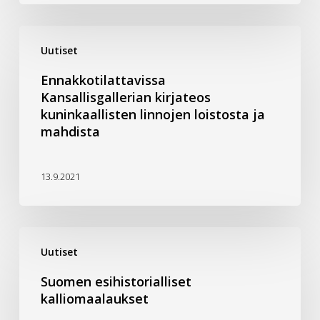
Ennakkotilattavissa
Uutiset
Kansallisgallerian
kirjateos
Ennakkotilattavissa
kuninkaallisten
Kansallisgallerian kirjateos
linnojen
kuninkaallisten linnojen loistosta ja
loistosta
mahdista
ja
mahdista
13.9.2021
Suomen
Uutiset
esihistorialliset
kalliomaalaukset
Suomen esihistorialliset
kalliomaalaukset