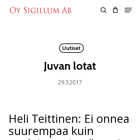
Skip
Menu
to
search
main
content
Uutiset
Juvan lotat
29.3.2017
Heli Teittinen: Ei onnea
suurempaa kuin