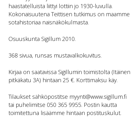
haastatelluista liittyi lottiin jo 1930-luvulla.
Kokonaisuutena Teittisen tutkimus on maamme
sotahistoriaa naisnäkökulmasta.
Osuuskunta Sigillum 2010.
368 sivua, runsas mustavalkokuvitus.
Kirjaa on saatavissa Sigillumin toimistolta (Itäinen
pitkäkatu 3A) hintaan 25 €. Korttimaksu käy.
Tilaukset sähköpostitse myynti@www.sigillum.fi
tai puhelimitse 050 365 9955. Postin kautta
toimitettuna lisäämme hintaan postituskulut.