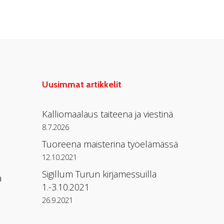
Uusimmat artikkelit
Kalliomaalaus taiteena ja viestinä
8.7.2026
Tuoreena maisterina työelämässä
12.10.2021
Sigillum Turun kirjamessuilla
a
1.-3.10.2021
26.9.2021