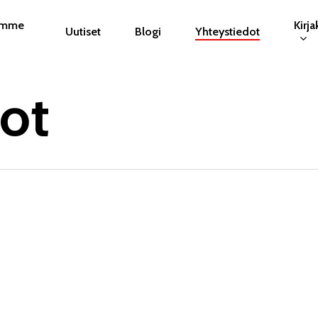
umme
Kirj
Uutiset
Blogi
Yhteystiedot
ot