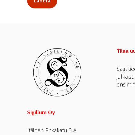
Tilaa u
Saat ti
julkais
ensimm
Sigillum Oy
Itäinen Pitkäkatu 3 A