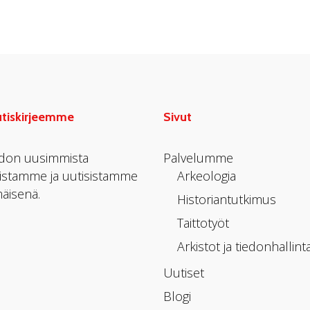
utiskirjeemme
Sivut
edon uusimmista
Palvelumme
uistamme ja uutisistamme
Arkeologia
äisenä.
Historiantutkimus
Taittotyöt
Arkistot ja tiedonhallint
Uutiset
Blogi