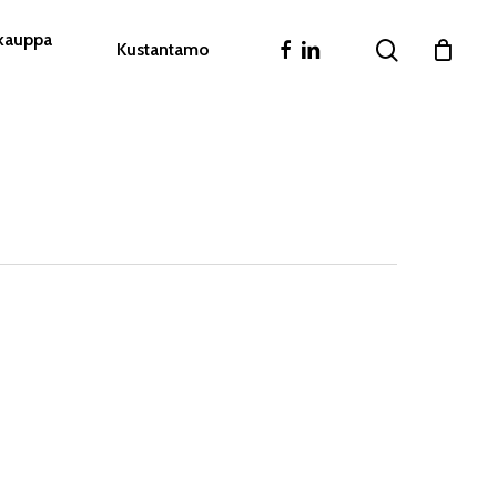
akauppa
search
facebook
linkedin
Kustantamo