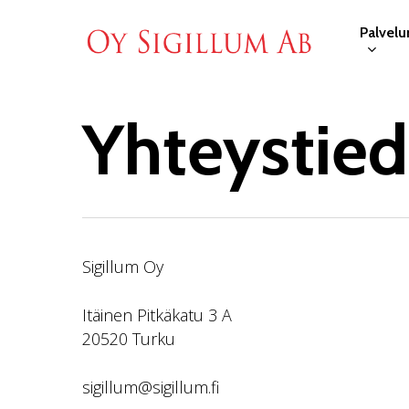
Skip
to
Palvel
main
content
Yhteystied
Hit enter to search or ESC to close
Sigillum Oy
Itäinen Pitkäkatu 3 A
20520 Turku
sigillum@sigillum.fi