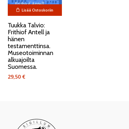
Lisää Ostoskoriin
Tuukka Talvio:
Frithiof Antell ja
hänen
testamenttinsa.
Museotoiminnan
alkuajoilta
Suomessa.
29,50
€