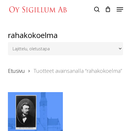
Skip
Menu
to
search
main
content
rahakokoelma
Etusivu
Tuotteet avainsanalla “rahakokoelma”